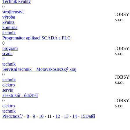
Technik kvality
0
strojírenství
JOBSY
výroba
s.r.o.
kvalita
kontrola
technik
Programátor aplikací SCADA a PLC
0
program
JOBSY
scada
s.r.o.
it
technik
Servisní technik – Moravskoslezský kraj
0
JOBSY
technik
s.r.o.
elektro
servis
Elektrikář - údržbář
0
JOBSY
elektro
s.r.o.
technik
Předchozí
7
·
8
·
9
·
10
·
11
·
12
·
13
·
14
·
15
Další