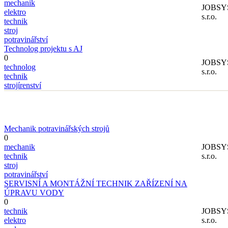
mechanik
JOBSY
elektro
s.r.o.
technik
stroj
potravinářství
Technolog projektu s AJ
0
JOBSY
technolog
s.r.o.
technik
strojírenství
Mechanik potravinářských strojů
0
mechanik
JOBSY
technik
s.r.o.
stroj
potravinářství
SERVISNÍ A MONTÁŽNÍ TECHNIK ZAŘÍZENÍ NA
ÚPRAVU VODY
0
technik
JOBSY
elektro
s.r.o.