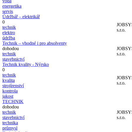
voda
energetika
servis
Údržbář – elektrikář
0
JOBSY
technik
s.r.o.
elektro
údržba
Technik – vhodné i pro absolventy
dohodou
JOBSY
technik
s.r.o.
stavebnictví
Technik kvality - Nýrsko
0
technik
JOBSY
kvalita
s.r.o.
strojírenství
kontrola
jakost
TECHNIK
dohodou
technik
JOBSY
stavebnictví
s.r.o.
technika
průmysl