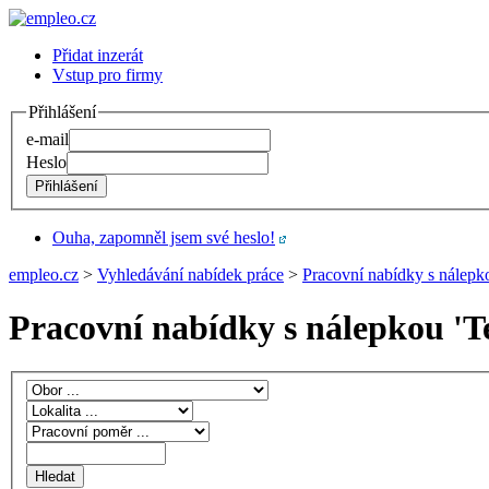
Přidat inzerát
Vstup pro firmy
Přihlášení
e-mail
Heslo
Ouha, zapomněl jsem své heslo!
empleo.cz
>
Vyhledávání nabídek práce
>
Pracovní nabídky s nálepk
Pracovní nabídky s nálepkou '
T