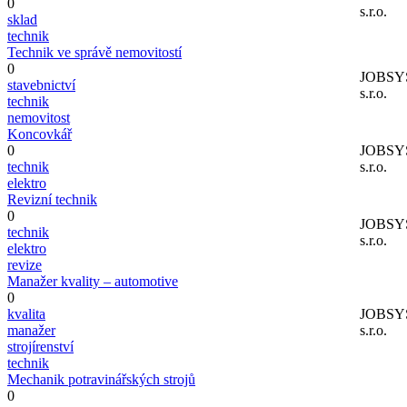
0
s.r.o.
sklad
technik
Technik ve správě nemovitostí
0
JOBSY
stavebnictví
s.r.o.
technik
nemovitost
Koncovkář
0
JOBSY
technik
s.r.o.
elektro
Revizní technik
0
JOBSY
technik
s.r.o.
elektro
revize
Manažer kvality – automotive
0
kvalita
JOBSY
manažer
s.r.o.
strojírenství
technik
Mechanik potravinářských strojů
0