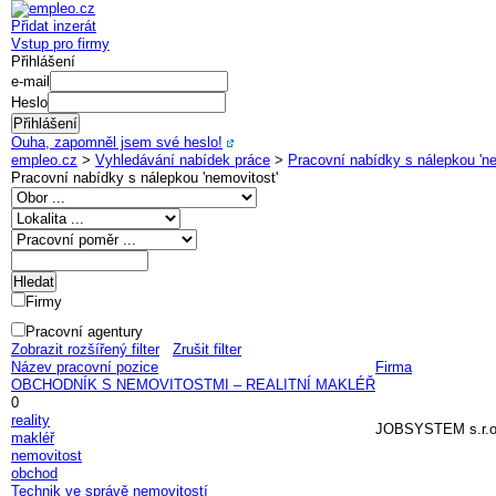
Přidat inzerát
Vstup pro firmy
Přihlášení
e-mail
Heslo
Ouha, zapomněl jsem své heslo!
empleo.cz
>
Vyhledávání nabídek práce
>
Pracovní nabídky s nálepkou 'ne
Pracovní nabídky s nálepkou '
nemovitost
'
Firmy
Pracovní agentury
Zobrazit rozšířený filter
Zrušit filter
Název pracovní pozice
Firma
OBCHODNÍK S NEMOVITOSTMI – REALITNÍ MAKLÉŘ
0
reality
JOBSYSTEM s.r.o
makléř
nemovitost
obchod
Technik ve správě nemovitostí