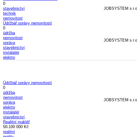
0
stavebnictví
JOBSYSTEM s.r.o
technik
nemovitost
Údržbář správy nemovitostí
0
údržba
nemovitost
JOBSYSTEM s.r.o
správa
stavebnictví
instalatér
elektro
Údržbář správy nemovitostí
0
údržba
nemovitost
JOBSYSTEM s.r.o
správa
elektro
instalatér
stavebnictví
Realitní makléř
50-100 000 Kč
realitní
reality