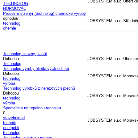
JOBSYSTEM s.r.o.
Uherské
TECHNOLOG
NORMOVAČ
Procesní inženýr (technolog) chemické výroby
dohodou
JOBSYSTEM s.r.o.
Středoč
technolog
chemie
Technolog lisovny plastů
Dohodou
JOBSYSTEM s.r.o.
Uherské
Technolog
Technolog výroby hliníkových odlitků
Dohodou
JOBSYSTEM s.r.o.
Moravsk
technolog
výroba
Technolog výrobků z nerezových plechů
Dohodou
JOBSYSTEM s.r.o.
Moravsk
technolog
výroba
Specialista na tepelnou techniku
0
stavebnictví
JOBSYSTEM s.r.o.
Moravsk
technik
energetik
technolog
Technolog pletařské výroby