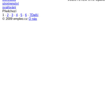
strojírenství
svařování
Předchozí
1
·
2
·
3
·
4
·
5
·
6
·
7
Další
© 2009 empleo.cz
O nás