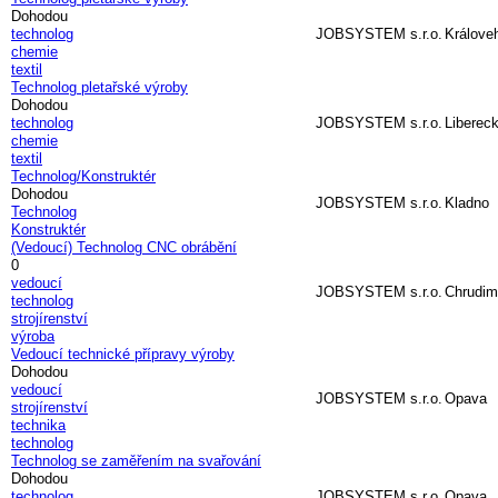
Dohodou
technolog
JOBSYSTEM s.r.o.
Králove
chemie
textil
Technolog pletařské výroby
Dohodou
technolog
JOBSYSTEM s.r.o.
Libereck
chemie
textil
Technolog/Konstruktér
Dohodou
JOBSYSTEM s.r.o.
Kladno
Technolog
Konstruktér
(Vedoucí) Technolog CNC obrábění
0
vedoucí
JOBSYSTEM s.r.o.
Chrudim
technolog
strojírenství
výroba
Vedoucí technické přípravy výroby
Dohodou
vedoucí
JOBSYSTEM s.r.o.
Opava
strojírenství
technika
technolog
Technolog se zaměřením na svařování
Dohodou
technolog
JOBSYSTEM s.r.o.
Opava