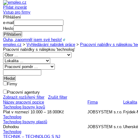
Přidat inzerát
Vstup pro firmy
Přihlášení
e-mail
Heslo
Ouha, zapomněl jsem své heslo!
empleo.cz
>
Vyhledávání nabídek práce
>
Pracovní nabídky s nálepkou 'te
Pracovní nabídky s nálepkou '
technolog
'
Firmy
Pracovní agentury
Zobrazit rozšířený filter
Zrušit filter
Název pracovní pozice
Firma
Lokalita
Technolog lisovny kovů
Plat v rozmezí 10.000 – 18.000Kč
JOBSYSTEM s.r.o.
Frýdek-
Technolog
Technolog lisovny plastů
Dohodou
JOBSYSTEM s.r.o.
Uherské
Technolog
TECHNIK – TECHNOLOG S NJ