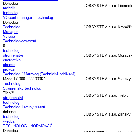
Dohodou
JOBSYSTEM s.r.o.
Libereck
technik
technolog
Výrobní manager – technolog
Dohodou
Technolog
JOBSYSTEM s.r.o.
Kroměří
Manager
Výroba
Technolog-provozní
0
technolog
strojírenství
JOBSYSTEM s.r.o.
Moravsk
energetika
chemie
provozní
Technolog / Metrolog (Technické oddělení)
Mzda 17.000 – 22.000Kč
JOBSYSTEM s.r.o.
Svitavy
Technolog
Strojírenský technolog
Třebíč
JOBSYSTEM s.r.o.
Třebíč
strojírenství
technolog
Technolog lisovny plastů
dohodou
JOBSYSTEM s.r.o.
Zlínský 
technolog
výroba
TECHNOLOG - NORMOVAČ
Dohodou