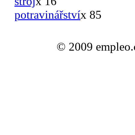
stroj
x 16
potravinářství
x 85
© 2009 empleo