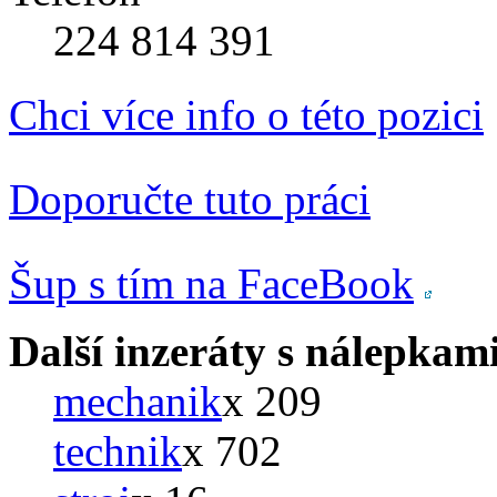
224 814 391
Chci více info o této pozici
Doporučte tuto práci
Šup s tím na FaceBook
Další inzeráty s nálepkam
mechanik
x 209
technik
x 702