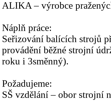
ALIKA – výrobce praženýc
Náplň práce:
Seřizování balících strojů 
provádění běžné strojní úd
roku i 3směnný).
Požadujeme:
SŠ vzdělání – obor strojní 