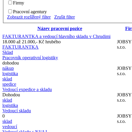
Firmy
Pracovní agentury
Zobrazit rozšířený filter
Zrušit filter
Název pracovní pozice
Fi
FAKTURANTKA a vedoucí hlavního skladu v Chrudimi
18.000 až 21.000,- Kč hrubého
JOBS
FAKTURANTKA
s.r.o.
Sklad
Pracovník operativní logistiky
dohodou
nákup
JOBS
logistika
s.r.o.
sklad
spedice
Vedoucí expedice a skladu
Dohodou
JOBS
sklad
s.r.o.
logistika
Vedoucí skladu
0
JOBS
sklad
s.r.o.
vedoucí
Vedoucí skladu s NJ/AJ