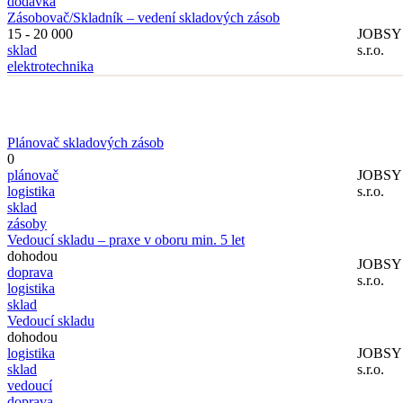
dodávka
Zásobovač/Skladník – vedení skladových zásob
15 - 20 000
JOBS
sklad
s.r.o.
elektrotechnika
Plánovač skladových zásob
0
plánovač
JOBS
logistika
s.r.o.
sklad
zásoby
Vedoucí skladu – praxe v oboru min. 5 let
dohodou
JOBS
doprava
s.r.o.
logistika
sklad
Vedoucí skladu
dohodou
logistika
JOBS
sklad
s.r.o.
vedoucí
doprava