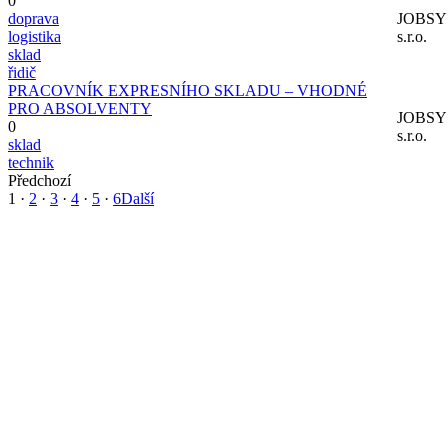
0
doprava
JOBS
logistika
s.r.o.
sklad
řidič
PRACOVNÍK EXPRESNÍHO SKLADU – VHODNÉ
PRO ABSOLVENTY
JOBS
0
s.r.o.
sklad
technik
Předchozí
1
·
2
·
3
·
4
·
5
·
6
Další