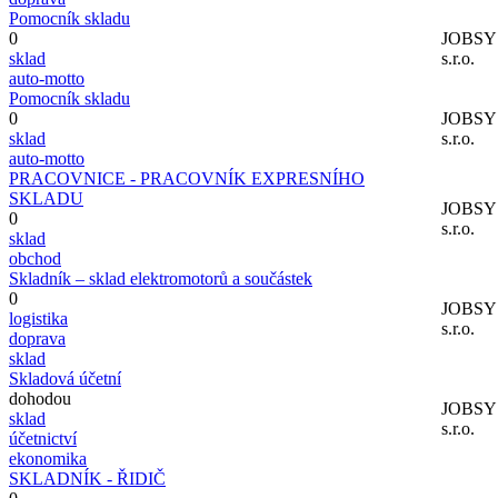
Pomocník skladu
0
JOBS
sklad
s.r.o.
auto-motto
Pomocník skladu
0
JOBS
sklad
s.r.o.
auto-motto
PRACOVNICE - PRACOVNÍK EXPRESNÍHO
SKLADU
JOBS
0
s.r.o.
sklad
obchod
Skladník – sklad elektromotorů a součástek
0
JOBS
logistika
s.r.o.
doprava
sklad
Skladová účetní
dohodou
JOBS
sklad
s.r.o.
účetnictví
ekonomika
SKLADNÍK - ŘIDIČ