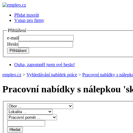
Přidat inzerát
Vstup pro firmy
Přihlášení
e-mail
Heslo
Ouha, zapomněl jsem své heslo!
empleo.cz
>
Vyhledávání nabídek práce
>
Pracovní nabídky s nálepko
Pracovní nabídky s nálepkou '
s