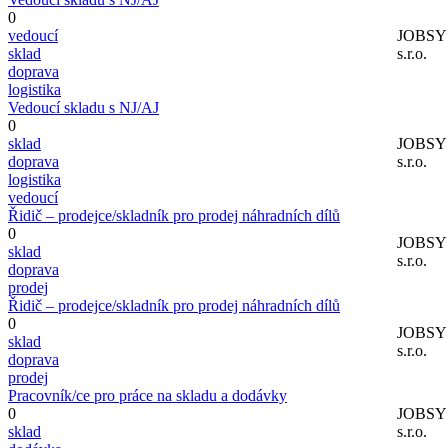
0
vedoucí
JOBS
sklad
s.r.o.
doprava
logistika
Vedoucí skladu s NJ/AJ
0
sklad
JOBS
doprava
s.r.o.
logistika
vedoucí
Řidič – prodejce/skladník pro prodej náhradních dílů
0
JOBS
sklad
s.r.o.
doprava
prodej
Řidič – prodejce/skladník pro prodej náhradních dílů
0
JOBS
sklad
s.r.o.
doprava
prodej
Pracovník/ce pro práce na skladu a dodávky
0
JOBS
sklad
s.r.o.