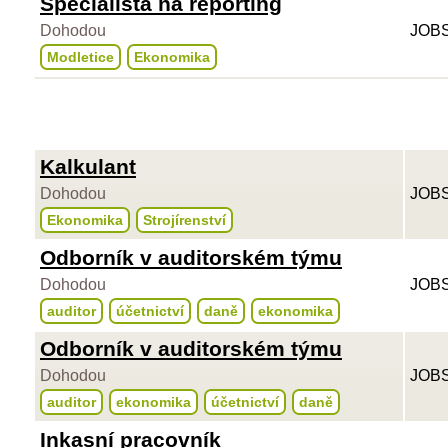
Specialista na reporting
Dohodou
JOBS
Modletice
Ekonomika
Kalkulant
Dohodou
JOBS
Ekonomika
Strojírenství
Odborník v auditorském týmu
Dohodou
JOBS
auditor
účetnictví
daně
ekonomika
Odborník v auditorském týmu
Dohodou
JOBS
auditor
ekonomika
účetnictví
daně
Inkasní pracovník