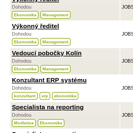
Dohodou
JOBS
Ekonomika
Management
Výkonný ředitel
Dohodou
JOBS
Ekonomika
Management
Vedoucí pobočky Kolín
Dohodou
JOBS
Ekonomika
Management
Konzultant ERP systému
Dohodou
JOBS
konzultant
erp
ekonomika
Specialista na reporting
Dohodou
JOBS
Modletice
Ekonomika