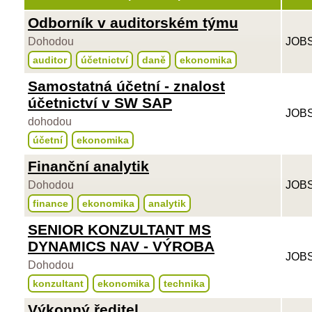
Odborník v auditorském týmu
Dohodou
JOBS
auditor
účetnictví
daně
ekonomika
Samostatná účetní - znalost
účetnictví v SW SAP
JOBS
dohodou
účetní
ekonomika
Finanční analytik
Dohodou
JOBS
finance
ekonomika
analytik
SENIOR KONZULTANT MS
DYNAMICS NAV - VÝROBA
JOBS
Dohodou
konzultant
ekonomika
technika
Výkonný ředitel