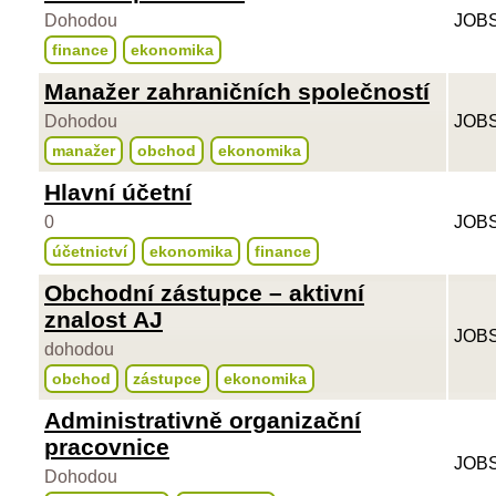
Dohodou
JOBS
finance
ekonomika
Manažer zahraničních společností
Dohodou
JOBS
manažer
obchod
ekonomika
Hlavní účetní
0
JOBS
účetnictví
ekonomika
finance
Obchodní zástupce – aktivní
znalost AJ
JOBS
dohodou
obchod
zástupce
ekonomika
Administrativně organizační
pracovnice
JOBS
Dohodou