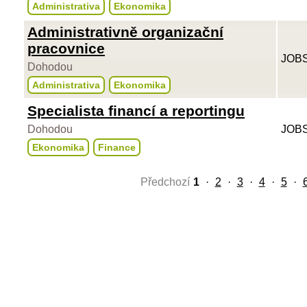
Administrativa
Ekonomika
Administrativně organizační
pracovnice
JOBS
Dohodou
Administrativa
Ekonomika
Specialista financí a reportingu
Dohodou
JOBS
Ekonomika
Finance
Předchozí
1
·
2
·
3
·
4
·
5
·