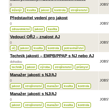
JOBSY
0
inženýr
kvalita
jakost
kontrola
strojírenství
Představitel vedení pro jakost
JOBSY
0
zdravotnictví
jakost
kavlita
Vedoucí OŘJ – znalost AJ
JOBSY
0
ořj
jakost
kvalita
kontrola
potravinářství
Technik jakosti – EMPB/PPAP s NJ nebo AJ
JOBSY
dohodou
technik
jakost
výroba
strojírenství
průmysl
Manažer jakosti s NJ/AJ
JOBSY
0
jakost
strojírenství
manažer
kvalita
kontrola
Manažer jakosti s NJ/AJ
JOBSY
0
jakost
strojírenství
manažer
kvalita
kontrola