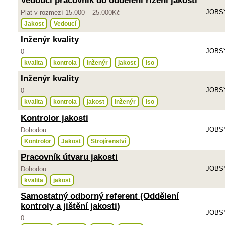
Vedoucí pracovník do oddělení řízení jakosti
JOBSY
Plat v rozmezí 15.000 – 25.000Kč
Jakost
Vedoucí
Inženýr kvality
JOBSY
0
kvalita
kontrola
inženýr
jakost
iso
Inženýr kvality
JOBSY
0
kvalita
kontrola
jakost
inženýr
iso
Kontrolor jakosti
JOBSY
Dohodou
Kontrolor
Jakost
Strojírenství
Pracovník útvaru jakosti
JOBSY
Dohodou
kvalita
jakost
Samostatný odborný referent (Oddělení
kontroly a jištění jakosti)
JOBSY
0