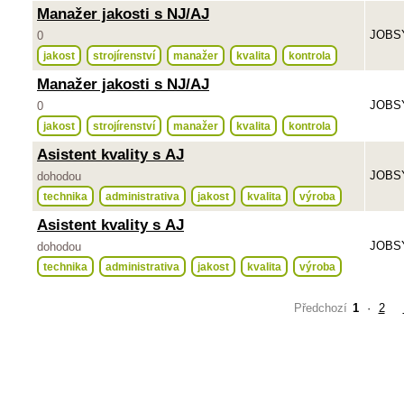
Manažer jakosti s NJ/AJ
JOBSY
0
jakost
strojírenství
manažer
kvalita
kontrola
Manažer jakosti s NJ/AJ
JOBSY
0
jakost
strojírenství
manažer
kvalita
kontrola
Asistent kvality s AJ
JOBSY
dohodou
technika
administrativa
jakost
kvalita
výroba
Asistent kvality s AJ
JOBSY
dohodou
technika
administrativa
jakost
kvalita
výroba
Předchozí
1
·
2