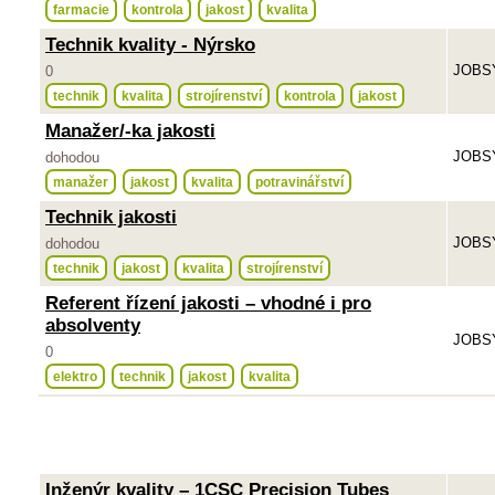
farmacie
kontrola
jakost
kvalita
Technik kvality - Nýrsko
JOBSY
0
technik
kvalita
strojírenství
kontrola
jakost
Manažer/-ka jakosti
JOBSY
dohodou
manažer
jakost
kvalita
potravinářství
Technik jakosti
JOBSY
dohodou
technik
jakost
kvalita
strojírenství
Referent řízení jakosti – vhodné i pro
absolventy
JOBSY
0
elektro
technik
jakost
kvalita
Inženýr kvality – 1CSC Precision Tubes