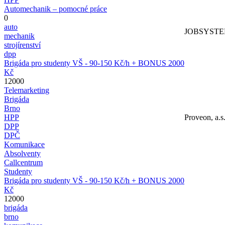
Automechanik – pomocné práce
0
auto
JOBSYSTEM 
mechanik
strojírenství
dpp
Brigáda pro studenty VŠ - 90-150 Kč/h + BONUS 2000
Kč
12000
Telemarketing
Brigáda
Brno
HPP
Proveon, a.s
DPP
DPČ
Komunikace
Absolventy
Callcentrum
Studenty
Brigáda pro studenty VŠ - 90-150 Kč/h + BONUS 2000
Kč
12000
brigáda
brno