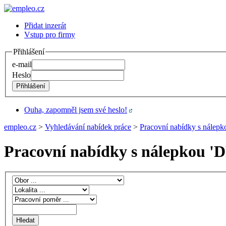
Přidat inzerát
Vstup pro firmy
Přihlášení
e-mail
Heslo
Ouha, zapomněl jsem své heslo!
empleo.cz
>
Vyhledávání nabídek práce
>
Pracovní nabídky s nálepk
Pracovní nabídky s nálepkou '
D