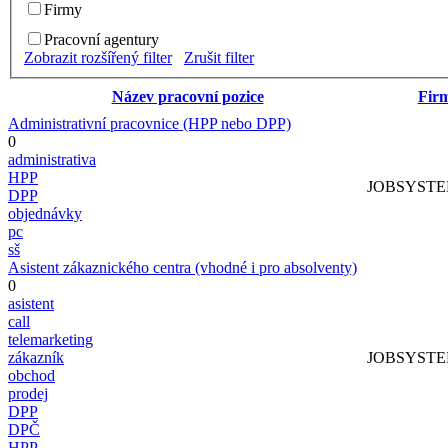
Firmy
Pracovní agentury
Zobrazit rozšířený filter
Zrušit filter
Název pracovní pozice
Fir
Administrativní pracovnice (HPP nebo DPP)
0
administrativa
HPP
JOBSYSTEM 
DPP
objednávky
pc
sš
Asistent zákaznického centra (vhodné i pro absolventy)
0
asistent
call
telemarketing
zákazník
JOBSYSTEM 
obchod
prodej
DPP
DPČ
HPP