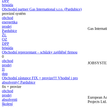
DPP
brigáda
Obchodní partner Gas International s.r.o. (Pardubice)
provizní systém
obchod
energetika
prodej
Gas Internati
Pardubice
ŽL
OZ
DPP
brigáda
Obchodní reprezentant – schůzky zajištěné firmou
0
obchod
JOBSYSTEM 
prodej
žl
dpp
Obchodní zástupce FIX + provize!!! Vhodné i pro
absolventy! Pardubice
fix + provize
obchod
prodej
European Ac
absolventi
Projects Ltd. 
školení