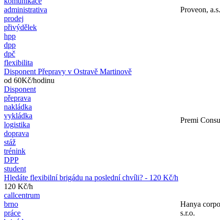
komunikace
administrativa
Proveon, a.s
prodej
přivýdělek
hpp
dpp
dpč
flexibilita
Disponent Přepravy v Ostravě Martinově
od 60Kč/hodinu
Disponent
přeprava
nakládka
vykládka
Premi Consult
logistika
doprava
stáž
trénink
DPP
student
Hledáte flexibilní brigádu na poslední chvíli? - 120 Kč/h
120 Kč/h
callcentrum
brno
Hanya corpo
práce
s.r.o.