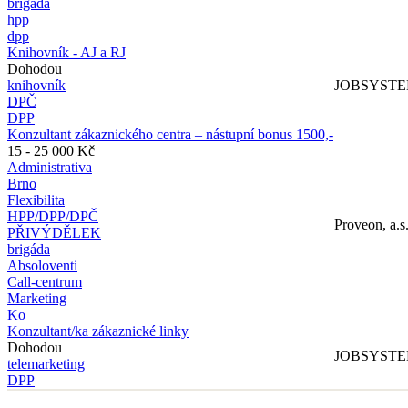
brigáda
hpp
dpp
Knihovník - AJ a RJ
Dohodou
knihovník
JOBSYSTEM 
DPČ
DPP
Konzultant zákaznického centra – nástupní bonus 1500,-
15 - 25 000 Kč
Administrativa
Brno
Flexibilita
HPP/DPP/DPČ
Proveon, a.s
PŘIVÝDĚLEK
brigáda
Absoloventi
Call-centrum
Marketing
Ko
Konzultant/ka zákaznické linky
Dohodou
JOBSYSTEM 
telemarketing
DPP