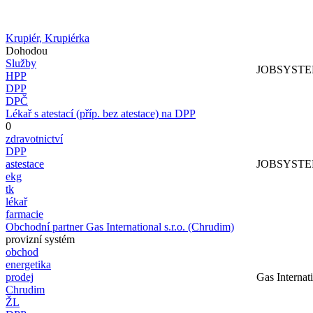
Krupiér, Krupiérka
Dohodou
Služby
JOBSYSTEM 
HPP
DPP
DPČ
Lékař s atestací (příp. bez atestace) na DPP
0
zdravotnictví
DPP
astestace
JOBSYSTEM 
ekg
tk
lékař
farmacie
Obchodní partner Gas International s.r.o. (Chrudim)
provizní systém
obchod
energetika
prodej
Gas Internati
Chrudim
ŽL