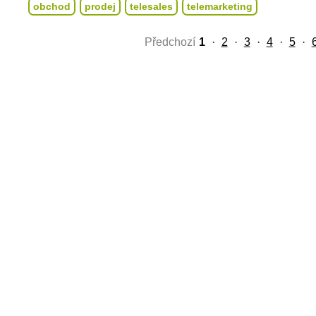
obchod
prodej
telesales
telemarketing
Předchozí
1
·
2
·
3
·
4
·
5
·