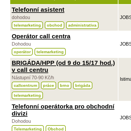
Telefonní asistent
dohodou
JOBS
telemarketing
obchod
administrativa
Operátor call centra
Dohodou
JOBS
operátor
telemarketing
BRIGÁDA/HPP (od 9 do 15/17 hod.)
v call centru
Nástupní 70-90 Kč/h
Istim
callcentrum
práce
brno
brigáda
telemarketing
Telefonní operátorka pro obchodní
divizi
JOBS
Dohodou
Telemarketing
Obchod