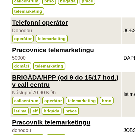
callcentrum
brno
brigáda
práce
telemarketing
Telefonní operátor
Dohodou
JOBS
operátor
telemarketing
Pracovnice telemarketingu
50000
DAPE
domácí
telemarketing
BRIGÁDA/HPP (od 9 do 15/17 hod.)
v call centru
Nástupní 70-90 Kč/h
Istim
callcentrum
operátor
telemarketing
brno
istima
elf
brigáda
práce
Pracovník telemarketingu
dohodou
JOBS