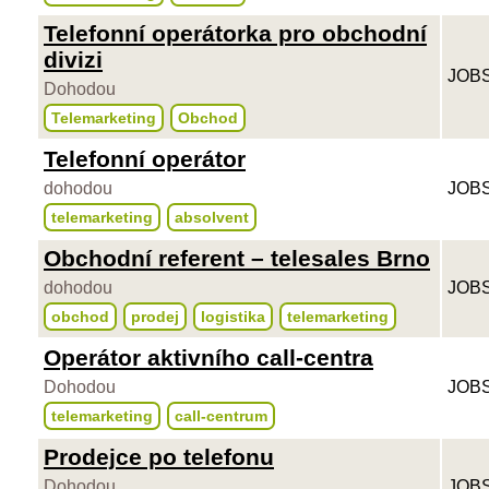
Telefonní operátorka pro obchodní
divizi
JOBS
Dohodou
Telemarketing
Obchod
Telefonní operátor
dohodou
JOBS
telemarketing
absolvent
Obchodní referent – telesales Brno
dohodou
JOBS
obchod
prodej
logistika
telemarketing
Operátor aktivního call-centra
Dohodou
JOBS
telemarketing
call-centrum
Prodejce po telefonu
Dohodou
JOBS