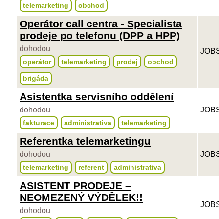
telemarketing
obchod
Operátor call centra - Specialista
prodeje po telefonu (DPP a HPP)
dohodou
JOBS
operátor
telemarketing
prodej
obchod
brigáda
Asistentka servisního oddělení
dohodou
JOBS
fakturace
administrativa
telemarketing
Referentka telemarketingu
dohodou
JOBS
telemarketing
referent
administrativa
ASISTENT PRODEJE –
NEOMEZENÝ VÝDĚLEK!!
JOBS
dohodou