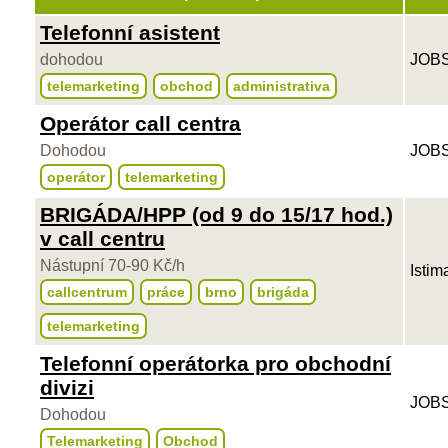
Telefonní asistent
dohodou
JOBS
telemarketing
obchod
administrativa
Operátor call centra
Dohodou
JOBS
operátor
telemarketing
BRIGÁDA/HPP (od 9 do 15/17 hod.)
v call centru
Nástupní 70-90 Kč/h
Istim
callcentrum
práce
brno
brigáda
telemarketing
Telefonní operátorka pro obchodní
divizi
JOBS
Dohodou
Telemarketing
Obchod