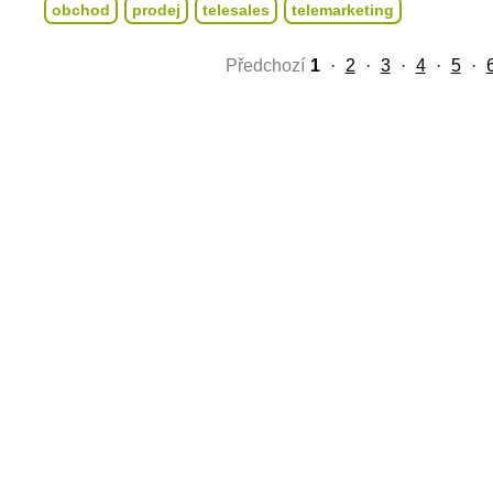
obchod
prodej
telesales
telemarketing
Předchozí
1
·
2
·
3
·
4
·
5
·