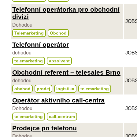
Telefonní operátorka pro obchodní
divizi
JOBS
Dohodou
Telemarketing
Obchod
Telefonní operátor
dohodou
JOBS
telemarketing
absolvent
Obchodní referent – telesales Brno
dohodou
JOBS
obchod
prodej
logistika
telemarketing
Operátor aktivního call-centra
Dohodou
JOBS
telemarketing
call-centrum
Prodejce po telefonu
Dohodou
JOBS