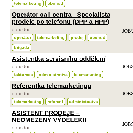
telemarketing
obchod
Operátor call centra - Specialista
prodeje po telefonu (DPP a HPP)
dohodou
JOBS
operátor
telemarketing
prodej
obchod
brigáda
Asistentka servisního oddělení
dohodou
JOBS
fakturace
administrativa
telemarketing
Referentka telemarketingu
dohodou
JOBS
telemarketing
referent
administrativa
ASISTENT PRODEJE –
NEOMEZENÝ VÝDĚLEK!!
JOBS
dohodou