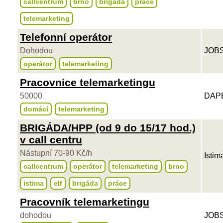
callcentrum
brno
brigáda
práce
telemarketing
Telefonní operátor
Dohodou
JOBS
operátor
telemarketing
Pracovnice telemarketingu
50000
DAPE
domácí
telemarketing
BRIGÁDA/HPP (od 9 do 15/17 hod.)
v call centru
Nástupní 70-90 Kč/h
Istim
callcentrum
operátor
telemarketing
brno
istima
elf
brigáda
práce
Pracovník telemarketingu
dohodou
JOBS