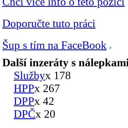
Chci více info o této pozici
Doporučte tuto práci
Šup s tím na FaceBook
Další inzeráty s nálepkam
Služby
x 178
HPP
x 267
DPP
x 42
DPČ
x 20