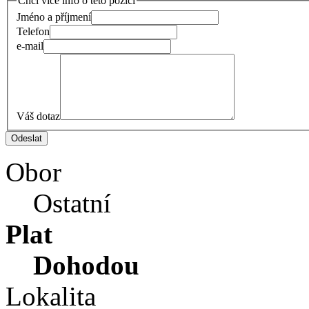
Chci více info o této pozici
Jméno a příjmení
Telefon
e-mail
Váš dotaz
Obor
Ostatní
Plat
Dohodou
Lokalita