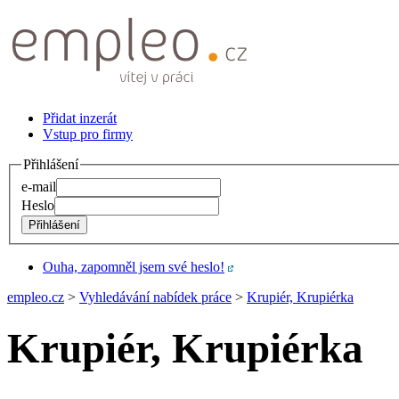
Přidat inzerát
Vstup pro firmy
Přihlášení
e-mail
Heslo
Ouha, zapomněl jsem své heslo!
empleo.cz
>
Vyhledávání nabídek práce
>
Krupiér, Krupiérka
Krupiér, Krupiérka