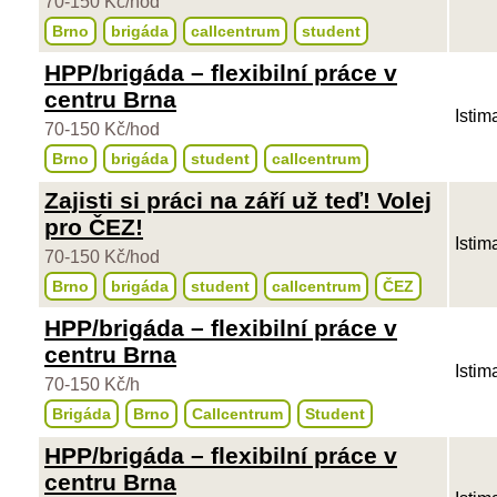
70-150 Kč/hod
Brno
brigáda
callcentrum
student
HPP/brigáda – flexibilní práce v
centru Brna
Istim
70-150 Kč/hod
Brno
brigáda
student
callcentrum
Zajisti si práci na září už teď! Volej
pro ČEZ!
Istim
70-150 Kč/hod
Brno
brigáda
student
callcentrum
ČEZ
HPP/brigáda – flexibilní práce v
centru Brna
Istim
70-150 Kč/h
Brigáda
Brno
Callcentrum
Student
HPP/brigáda – flexibilní práce v
centru Brna