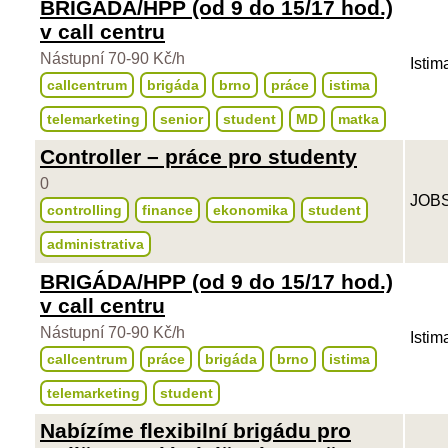
BRIGÁDA/HPP (od 9 do 15/17 hod.)
v call centru
Nástupní 70-90 Kč/h
Istim
callcentrum
brigáda
brno
práce
istima
telemarketing
senior
student
MD
matka
Controller – práce pro studenty
0
JOBS
controlling
finance
ekonomika
student
administrativa
BRIGÁDA/HPP (od 9 do 15/17 hod.)
v call centru
Nástupní 70-90 Kč/h
Istim
callcentrum
práce
brigáda
brno
istima
telemarketing
student
Nabízíme flexibilní brigádu pro