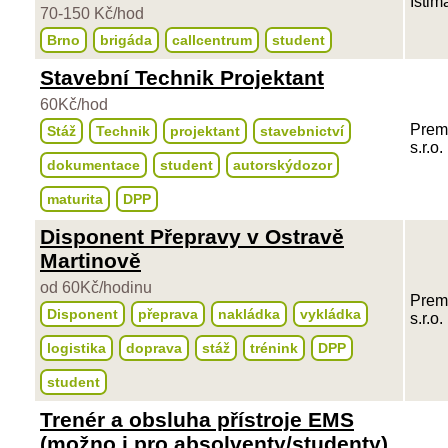
Istim
70-150 Kč/hod
Brno
brigáda
callcentrum
student
Stavební Technik Projektant
60Kč/hod
Prem
Stáž
Technik
projektant
stavebnictví
s.r.o.
dokumentace
student
autorskýdozor
maturita
DPP
Disponent Přepravy v Ostravě
Martinově
od 60Kč/hodinu
Prem
Disponent
přeprava
nakládka
vykládka
s.r.o.
logistika
doprava
stáž
trénink
DPP
student
Trenér a obsluha přístroje EMS
(možno i pro absolventy/studenty)