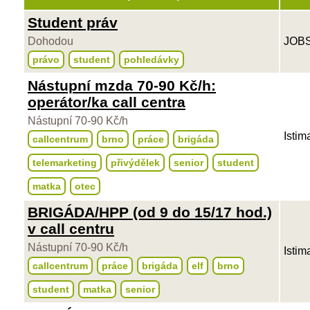
Student práv
Dohodou
JOBS
právo
student
pohledávky
Nástupní mzda 70-90 Kč/h:
operátor/ka call centra
Nástupní 70-90 Kč/h
Istim
callcentrum
brno
práce
brigáda
telemarketing
přivýdělek
senior
student
matka
otec
BRIGÁDA/HPP (od 9 do 15/17 hod.)
v call centru
Nástupní 70-90 Kč/h
Istim
callcentrum
práce
brigáda
elf
brno
student
matka
senior