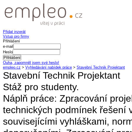
Přidat inzerát
Vstup pro firmy
Přihlášení
e-mail
Heslo
Ouha, zapomněl jsem své heslo!
empleo.cz
>
Vyhledávání nabídek práce
>
Stavební Technik Projektant
Stavební Technik Projektant
Stáž pro studenty.
Náplň práce: Zpracování proj
technických podmínek řešení v
souvisejícími vyhláškami, nor