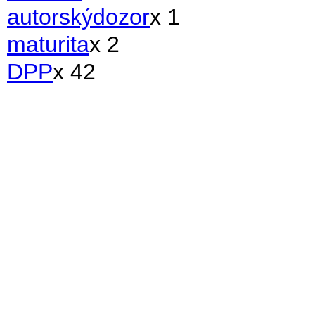
autorskýdozor
x 1
maturita
x 2
DPP
x 42