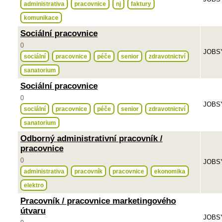
administrativa
pracovnice
nj
faktury
komunikace
Sociální pracovnice
0
JOBSY
sociální
pracovnice
péče
senior
zdravotnictví
sanatorium
Sociální pracovnice
0
JOBSY
sociální
pracovnice
péče
senior
zdravotnictví
sanatorium
Odborný administrativní pracovník /
pracovnice
0
JOBSY
administrativa
pracovník
pracovnice
ekonomika
elektro
Pracovník / pracovnice marketingového
útvaru
JOBSY