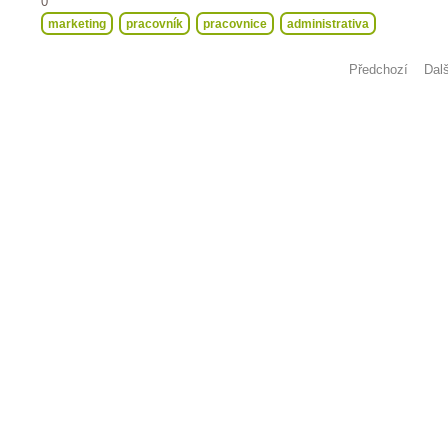
0
marketing
pracovník
pracovnice
administrativa
Předchozí
Dalš