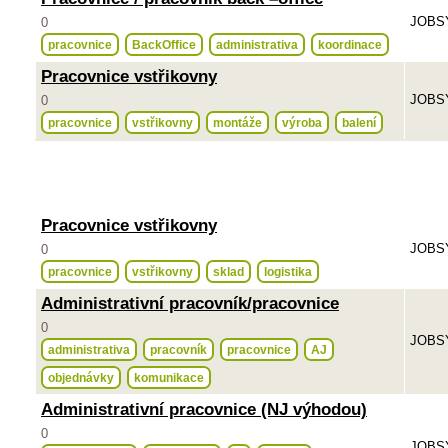
JOBSY
0
pracovnice
BackOffice
administrativa
koordinace
Pracovnice vstřikovny
JOBSY
0
pracovnice
vstřikovny
montáže
výroba
balení
Pracovnice vstřikovny
JOBSY
0
pracovnice
vstřikovny
sklad
logistika
Administrativní pracovník/pracovnice
0
JOBSY
administrativa
pracovník
pracovnice
AJ
objednávky
komunikace
Administrativní pracovnice (NJ výhodou)
0
JOBSY