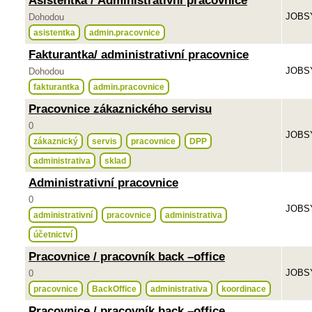
Asistentka / Administrativní pracovnice
JOBSY
Dohodou
asistentka
admin.pracovnice
Fakturantka/ administrativní pracovnice
JOBSY
Dohodou
fakturantka
admin.pracovnice
Pracovnice zákaznického servisu
0
JOBSY
zákaznický
servis
pracovnice
DPP
administrativa
sklad
Administrativní pracovnice
0
JOBSY
administrativní
pracovnice
administrativa
účetnictví
Pracovnice / pracovník back –office
JOBSY
0
pracovnice
BackOffice
administrativa
koordinace
Pracovnice / pracovník back –office