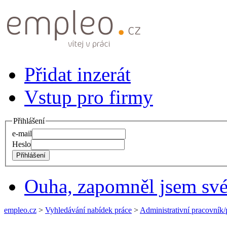
Přidat inzerát
Vstup pro firmy
Přihlášení
e-mail
Heslo
Ouha, zapomněl jsem své
empleo.cz
>
Vyhledávání nabídek práce
>
Administrativní pracovník/