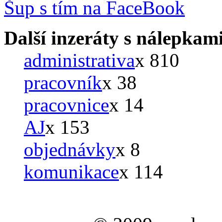
Šup s tím na FaceBook
Další inzeráty s nálepkam
administrativa
x 810
pracovník
x 38
pracovnice
x 14
AJ
x 153
objednávky
x 8
komunikace
x 114