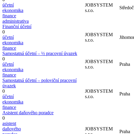
účetní
JOBSYSTEM
Středoč
ekonomika
s.r.o.
finance
administrativa
Finanční účetní
0
JOBSYSTEM
účetní
Jihomor
s.r.o.
ekonomika
finance
Samostatná účetní – ½ pracovní úvazek
0
JOBSYSTEM
účetní
Praha
s.r.o.
ekonomika
finance
Samostatná účetní – poloviční pracovní
úvazek
0
JOBSYSTEM
Praha
účetní
s.r.o.
ekonomika
finance
Asistent daňového poradce
0
asistent
daňového
JOBSYSTEM
Praha