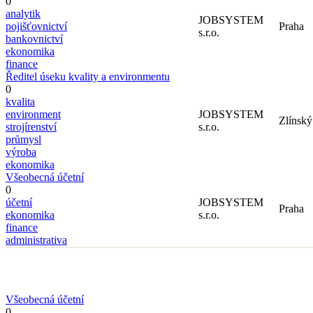
0
analytik
JOBSYSTEM
pojišťovnictví
Praha
s.r.o.
bankovnictví
ekonomika
finance
Ředitel úseku kvality a environmentu
0
kvalita
environment
JOBSYSTEM
Zlínský
strojírenství
s.r.o.
průmysl
výroba
ekonomika
Všeobecná účetní
0
účetní
JOBSYSTEM
Praha
ekonomika
s.r.o.
finance
administrativa
Všeobecná účetní
0