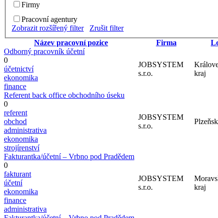
Firmy
Pracovní agentury
Zobrazit rozšířený filter
Zrušit filter
Název pracovní pozice
Firma
Lo
Odborný pracovník účetní
0
JOBSYSTEM
Králov
účetnictví
s.r.o.
kraj
ekonomika
finance
Referent back office obchodního úseku
0
referent
JOBSYSTEM
obchod
Plzeňsk
s.r.o.
administrativa
ekonomika
strojírenství
Fakturantka/účetní – Vrbno pod Pradědem
0
fakturant
JOBSYSTEM
Moravs
účetní
s.r.o.
kraj
ekonomika
finance
administrativa
Fakturantka/účetní – Vrbno pod Pradědem