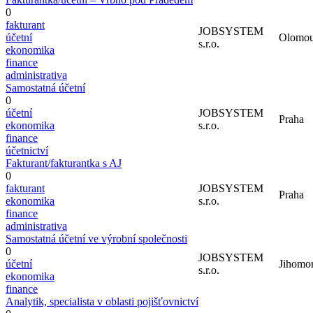
0
fakturant
JOBSYSTEM
účetní
Olomou
s.r.o.
ekonomika
finance
administrativa
Samostatná účetní
0
účetní
JOBSYSTEM
Praha
ekonomika
s.r.o.
finance
účetnictví
Fakturant/fakturantka s AJ
0
fakturant
JOBSYSTEM
Praha
ekonomika
s.r.o.
finance
administrativa
Samostatná účetní ve výrobní společnosti
0
JOBSYSTEM
účetní
Jihomor
s.r.o.
ekonomika
finance
Analytik, specialista v oblasti pojišťovnictví