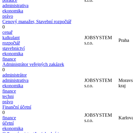
poradce
s.r.o.
administrativa
ekonomika
právo
Cenový manažer, Stavební rozpočtář
0
cenař
kalkulant
JOBSYSTEM
Praha
rozpočtář
s.r.o.
stavebnictví
ekonomika
finance
Administrátor veřejných zakázek
0
administrátor
administrativa
JOBSYSTEM
Moravs
ekonomika
s.r.o.
kraj
finance
techni
právo
Finanční účetní
0
JOBSYSTEM
finance
Karlova
s.r.o.
účetní
ekonomika