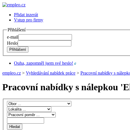
Přidat inzerát
Vstup pro firmy
Přihlášení
e-mail
Heslo
Ouha, zapomněl jsem své heslo!
empleo.cz
>
Vyhledávání nabídek práce
>
Pracovní nabídky s nálepk
Pracovní nabídky s nálepkou '
E