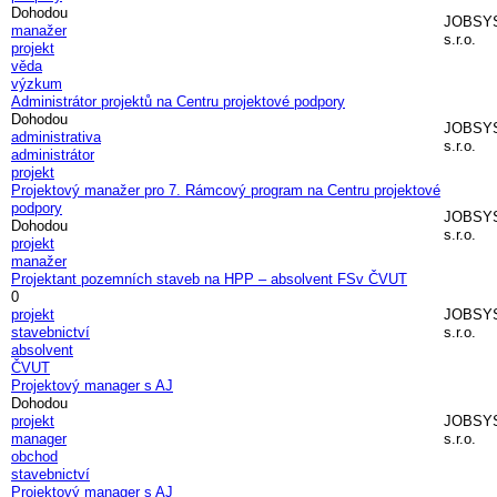
Dohodou
JOBSY
manažer
s.r.o.
projekt
věda
výzkum
Administrátor projektů na Centru projektové podpory
Dohodou
JOBSY
administrativa
s.r.o.
administrátor
projekt
Projektový manažer pro 7. Rámcový program na Centru projektové
podpory
JOBSY
Dohodou
s.r.o.
projekt
manažer
Projektant pozemních staveb na HPP – absolvent FSv ČVUT
0
projekt
JOBSY
stavebnictví
s.r.o.
absolvent
ČVUT
Projektový manager s AJ
Dohodou
projekt
JOBSY
manager
s.r.o.
obchod
stavebnictví
Projektový manager s AJ