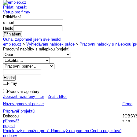
Přidat inzerát
Vstup pro firmy
Přihlášení
e-mail
Heslo
Ouha, zapomněl jsem své heslo!
empleo.cz
>
Vyhledávání nabídek práce
>
Pracovní nabídky s nálepkou 'pro
Pracovní nabídky s nálepkou '
projekt
'
Firmy
Pracovní agentury
Zobrazit rozšířený filter
Zrušit filter
Název pracovní pozice
Firma
Přípravář projektů
Dohodou
JOBSY
přípravář
s.r.o.
projekt
Projektový manažer pro 7. Rámcový program na Centru projektové
podpory