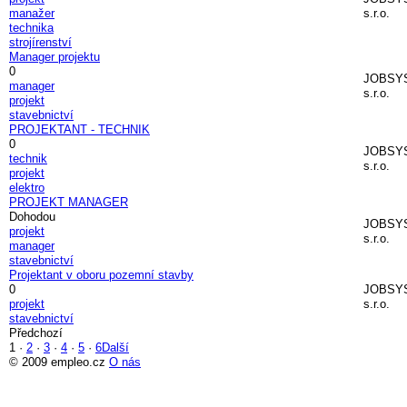
manažer
s.r.o.
technika
strojírenství
Manager projektu
0
JOBSY
manager
s.r.o.
projekt
stavebnictví
PROJEKTANT - TECHNIK
0
JOBSY
technik
s.r.o.
projekt
elektro
PROJEKT MANAGER
Dohodou
JOBSY
projekt
s.r.o.
manager
stavebnictví
Projektant v oboru pozemní stavby
0
JOBSY
projekt
s.r.o.
stavebnictví
Předchozí
1
·
2
·
3
·
4
·
5
·
6
Další
© 2009 empleo.cz
O nás