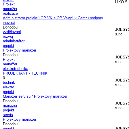
LIKO-S,
Projekt
manažer
realizace
Administrátor projektů OP VK a OP VaVpI v Centru podpory
inovací
Dohodou
JOBSY
vzdělávání
s.r.o.
rozvoj
administrátor
projekt
Projektový manažer
Dohodou
JOBSY
Projekt
s.r.o.
manažer
elektrotechnika
PROJEKTANT - TECHNIK
0
JOBSY
technik
s.r.o.
elektro
projekt
Manažer servisu / Projektový manažer
Dohodou
JOBSY
manažer
s.r.o.
projekt
servis
Projektový manažer
Dohodou
projekt
JOBSY