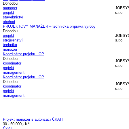
Dohodou
manager
JOBSY
projekt
s.r.o.
stavebnictví
obchod
PROJEKTOVÝ MANAŽER – technická příprava výroby
Dohodou
projekt
JOBSY
strojírenství
s.r.o.
technika
manažer
Koordinátor projektu IOP
Dohodou
JOBSY
koordinátor
s.r.o.
projekt
management
Koordinátor projektu IOP
Dohodou
JOBSY
koordinátor
s.r.o.
projekt
management
Projekt manažer s autorizací ČKAIT
30 - 50 000,- Kč
ČKAIT