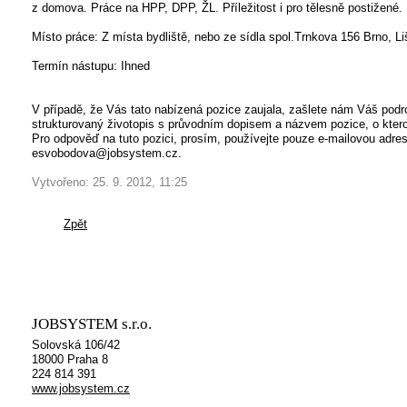
z domova. Práce na HPP, DPP, ŽL. Příležitost i pro tělesně postižené.
Místo práce: Z místa bydliště, nebo ze sídla spol.Trnkova 156 Brno, L
Termín nástupu: Ihned
V případě, že Vás tato nabízená pozice zaujala, zašlete nám Váš pod
strukturovaný životopis s průvodním dopisem a názvem pozice, o ktero
Pro odpověď na tuto pozici, prosím, používejte pouze e-mailovou adre
esvobodova@jobsystem.cz.
Vytvořeno:
25. 9. 2012, 11:25
Zpět
JOBSYSTEM s.r.o.
Solovská 106/42
18000 Praha 8
224 814 391
www.jobsystem.cz