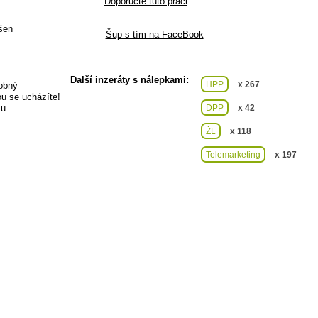
Doporučte tuto práci
išen
Šup s tím na FaceBook
Další inzeráty s nálepkami:
HPP
x 267
robný
u se ucházíte!
su
DPP
x 42
ŽL
x 118
Telemarketing
x 197