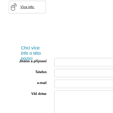
Více info:
Chci více
info o této
pozici
Jméno a příjmení
Telefon
e-mail
Váš dotaz