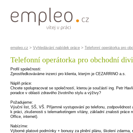
empleo.cz
>
Vyhledávání nabídek práce
>
Telefonní operátorka pro obc
Telefonní operátorka pro obchodní divi
Profil společnosti:
Zprostředkováváme inzerci pro klienta, kterým je CEZARRINO a.s.
Náplň práce:
Chcete spolupracovat se společností, kterou je součástí ing. Petr Hav
poradce v oblasti zdravého životního stylu a výživy?
Požadujeme:
Výuční list, SŠ, VŠ. Příjemné vystupování po telefonu, zodpovědnost a
k práci, zkušenosti s telemarketingem vítány, základní znalosti práce
Office, internet).
Nabízíme:
Výborné platové podmínky + bonusy za plnění plánu, školení zdarma, 