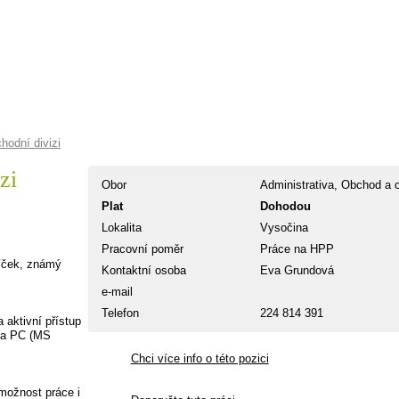
hodní divizi
zi
Obor
Administrativa,
Obchod a c
Plat
Dohodou
Lokalita
Vysočina
Pracovní poměr
Práce na HPP
líček, známý
Kontaktní osoba
Eva Grundová
e-mail
Telefon
224 814 391
 aktivní přístup
 na PC (MS
Chci více info o této pozici
možnost práce i