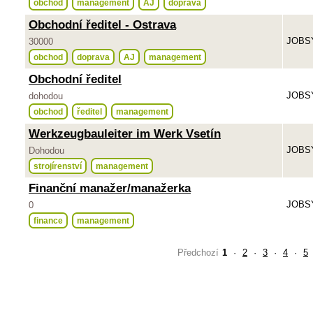
obchod
management
AJ
doprava
Obchodní ředitel - Ostrava
JOBSY
30000
obchod
doprava
AJ
management
Obchodní ředitel
JOBSY
dohodou
obchod
ředitel
management
Werkzeugbauleiter im Werk Vsetín
JOBSY
Dohodou
strojírenství
management
Finanční manažer/manažerka
JOBSY
0
finance
management
Předchozí
1
·
2
·
3
·
4
·
5