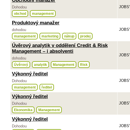
Obchodní manažer
JOBSY
Dohodou
obchod
management
Produktový manažer
JOBSY
dohodou
management
marketing
nákup
prodej
Úvěrový analytik v oddělení Credit & Risk
Management – i absolventi
JOBSY
dohodou
Úvěrový
analytik
Management
Risk
Výkonný ředitel
JOBSY
Dohodou
management
ředitel
Výkonný ředitel
JOBSY
Dohodou
Ekonomika
Management
Výkonný ředitel
JOBSY
Dohodou