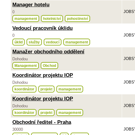
Manager hotelu
JOBSY
0
management
hotelnictví
pohostinství
Vedoucí pracovník úklidu
JOBSY
0
úklid
služby
vedoucí
management
Manažer obchodního oddělení
JOBSY
Dohodou
Management
Obchod
Koordinátor projektu IOP
JOBSY
Dohodou
koordinátor
projekt
management
Koordinátor projektu IOP
JOBSY
Dohodou
koordinátor
projekt
management
Obchodní ředitel - Praha
JOBSY
30000