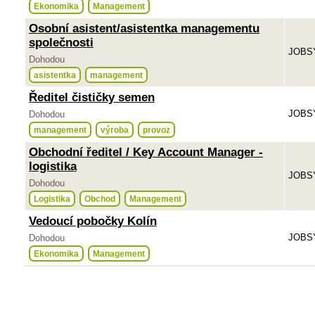
Ekonomika
Management
Osobní asistent/asistentka managementu
společnosti
JOBSY
Dohodou
asistentka
management
Ředitel čističky semen
JOBSY
Dohodou
management
výroba
provoz
Obchodní ředitel / Key Account Manager -
logistika
JOBSY
Dohodou
Logistika
Obchod
Management
Vedoucí pobočky Kolín
JOBSY
Dohodou
Ekonomika
Management