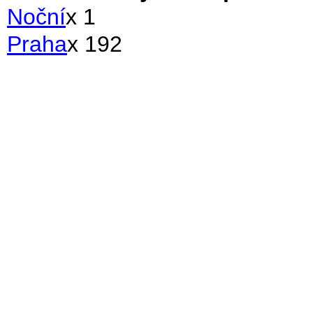
Noční
x 1
Praha
x 192