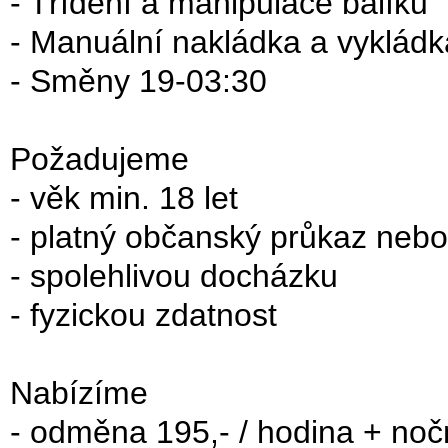
- Třídění a manipulace balíků
- Manuální nakládka a vykládk
- Směny 19-03:30
Požadujeme
- věk min. 18 let
- platný občanský průkaz neb
- spolehlivou docházku
- fyzickou zdatnost
Nabízíme
- odměna 195,- / hodina + nočn