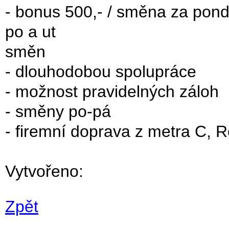
- bonus 500,- / směna za pondě
po a ut
směn
- dlouhodobou spolupráce
- možnost pravidelných záloh
- směny po-pá
- firemní doprava z metra C,
Vytvořeno:
Zpět