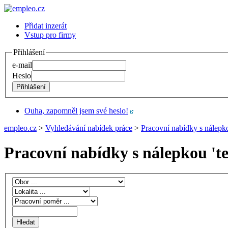
Přidat inzerát
Vstup pro firmy
Přihlášení
e-mail
Heslo
Ouha, zapomněl jsem své heslo!
empleo.cz
>
Vyhledávání nabídek práce
>
Pracovní nabídky s nálepkou
Pracovní nabídky s nálepkou '
te