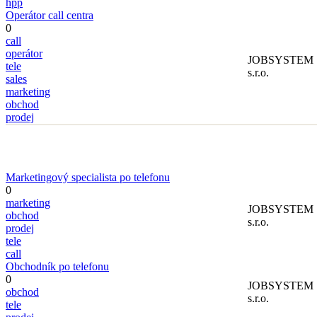
hpp
Operátor call centra
0
call
operátor
JOBSYSTEM
tele
s.r.o.
sales
marketing
obchod
prodej
Marketingový specialista po telefonu
0
marketing
JOBSYSTEM
obchod
s.r.o.
prodej
tele
call
Obchodník po telefonu
0
JOBSYSTEM
obchod
s.r.o.
tele