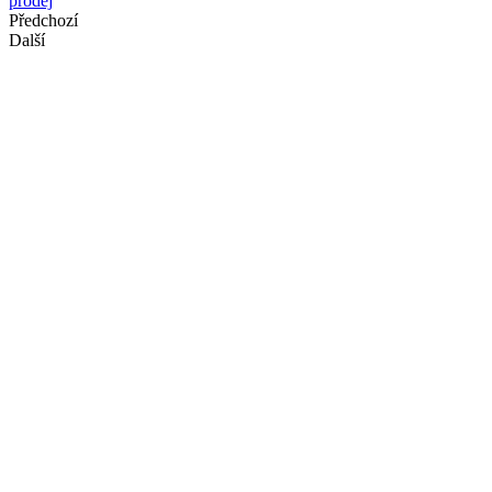
prodej
Předchozí
Další