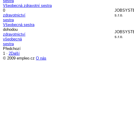
sestra
Všeobecná zdravotní sestra
0
JOBSYST
zdravotnictví
s.r.o.
sestra
Všeobecná sestra
dohodou
JOBSYST
zdravotnictví
s.r.o.
všeobecná
sestra
Předchozí
1
·
2
Další
© 2009 empleo.cz
O nás