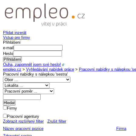
Přidat inzerát
Vstup pro firmy
Přihlášení
e-mail
Heslo
Ouha, zapomněl jsem své heslo!
empleo.cz
>
Vyhledávání nabídek práce
>
Pracovní nabídky s nálepkou 'se
Pracovní nabídky s nálepkou '
sestra
'
Firmy
Pracovní agentury
Zobrazit rozšířený filter
Zrušit filter
Název pracovní pozice
Firma
Zdravotní sestra