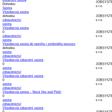
JOBSYST
Dohodou
s.r.o.
Sestra
Všeobecná sestra
dohodou
JOBSYST
zdravotnictví
s.r.o.
sestra
Všeobecná sestra
0
JOBSYST
zdravotnictví
s.r.o.
sestra
Všeobecná sestra do ranního i směnného provozu
dohodou
JOBSYST
sestra
s.r.o.
zdravotnictví
Všeobecná zdravotní sestra
0
JOBSYST
sestra
s.r.o.
zdravotnictví
Všeobecná zdravotní sestra
0
JOBSYST
sestra
s.r.o.
zdravotnictví
Všeobecná sestra – Nová Ves pod Pleší
0
JOBSYST
sestra
s.r.o.
zdravotnictví
Všeobecná zdravotní sestra
0
JOBSYST