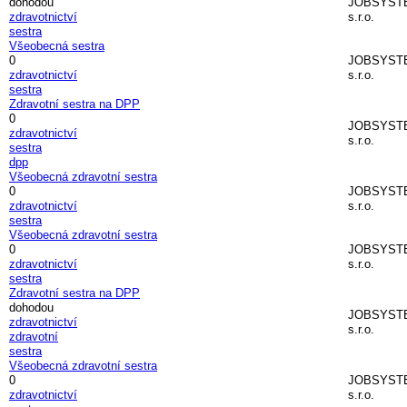
dohodou
JOBSYST
zdravotnictví
s.r.o.
sestra
Všeobecná sestra
0
JOBSYST
zdravotnictví
s.r.o.
sestra
Zdravotní sestra na DPP
0
JOBSYST
zdravotnictví
s.r.o.
sestra
dpp
Všeobecná zdravotní sestra
0
JOBSYST
zdravotnictví
s.r.o.
sestra
Všeobecná zdravotní sestra
0
JOBSYST
zdravotnictví
s.r.o.
sestra
Zdravotní sestra na DPP
dohodou
JOBSYST
zdravotnictví
s.r.o.
zdravotní
sestra
Všeobecná zdravotní sestra
0
JOBSYST
zdravotnictví
s.r.o.