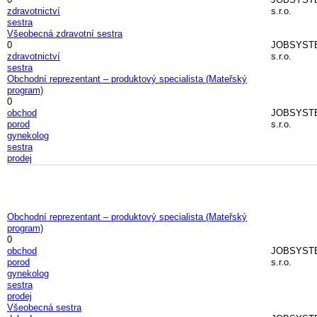
zdravotnictví
s.r.o.
sestra
Všeobecná zdravotní sestra
0
JOBSYST
zdravotnictví
s.r.o.
sestra
Obchodní reprezentant – produktový specialista (Mateřský
program)
0
obchod
JOBSYST
porod
s.r.o.
gynekolog
sestra
prodej
Obchodní reprezentant – produktový specialista (Mateřský
program)
0
obchod
JOBSYST
porod
s.r.o.
gynekolog
sestra
prodej
Všeobecná sestra