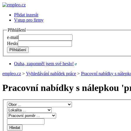
Přidat inzerát
Vstup pro firmy
Přihlášení
e-mail
Heslo
Ouha, zapomněl jsem své heslo!
empleo.cz
>
Vyhledávání nabídek práce
>
Pracovní nabídky s nálepko
Pracovní nabídky s nálepkou '
p