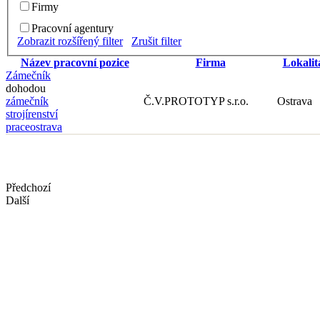
Firmy
Pracovní agentury
Zobrazit rozšířený filter
Zrušit filter
Název pracovní pozice
Firma
Lokalit
Zámečník
dohodou
zámečník
Č.V.PROTOTYP s.r.o.
Ostrava
strojírenství
praceostrava
Předchozí
Další