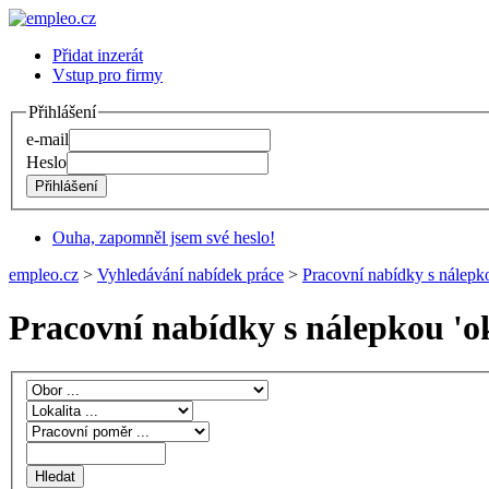
Přidat inzerát
Vstup pro firmy
Přihlášení
e-mail
Heslo
Ouha, zapomněl jsem své heslo!
empleo.cz
>
Vyhledávání nabídek práce
>
Pracovní nabídky s nálepk
Pracovní nabídky s nálepkou '
o