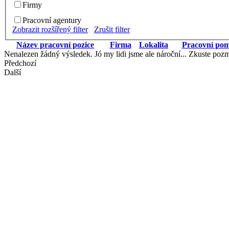
Firmy
Pracovní agentury
Zobrazit rozšířený filter
Zrušit filter
Název pracovní pozice
Firma
Lokalita
Pracovní po
Nenalezen žádný výsledek. Jó my lidi jsme ale nároční... Zkuste pozmě
Předchozí
Další