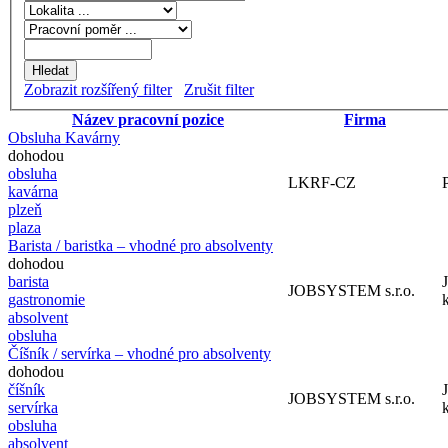
Zobrazit rozšířený filter
Zrušit filter
Název pracovní pozice
Firma
Obsluha Kavárny
dohodou
obsluha
LKRF-CZ
kavárna
plzeň
plaza
Barista / baristka – vhodné pro absolventy
dohodou
barista
JOBSYSTEM s.r.o.
gastronomie
k
absolvent
obsluha
Číšník / servírka – vhodné pro absolventy
dohodou
číšník
JOBSYSTEM s.r.o.
servírka
k
obsluha
absolvent