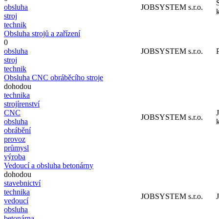
obsluha
JOBSYSTEM s.r.o.
k
stroj
technik
Obsluha strojů a zařízení
0
obsluha
JOBSYSTEM s.r.o.
stroj
technik
Obsluha CNC obráběcího stroje
dohodou
technika
strojírenství
CNC
JOBSYSTEM s.r.o.
obsluha
k
obrábění
provoz
průmysl
výroba
Vedoucí a obsluha betonárny
dohodou
stavebnictví
technika
JOBSYSTEM s.r.o.
vedoucí
obsluha
betonárna