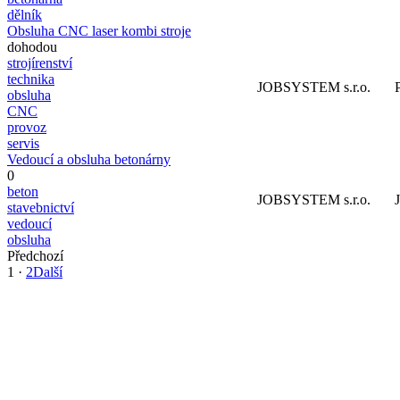
dělník
Obsluha CNC laser kombi stroje
dohodou
strojírenství
technika
JOBSYSTEM s.r.o.
obsluha
CNC
provoz
servis
Vedoucí a obsluha betonárny
0
beton
JOBSYSTEM s.r.o.
stavebnictví
vedoucí
obsluha
Předchozí
1
·
2
Další