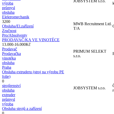
JOBSYSTEM s.r.o.
výroba
k
průmysl
obsluha
Elektromechanik
3200
MWB Recruitment Ltd.
Obsluha/El.zařízení
T/A
Zručnost
Pro/Absolventy
PRODAVAČ/KA VE VINOTÉCE
13.000-16.000Kč
Prodavač
PRIMUM SELEKT
Prodavačka
s.r.o.
vinotéka
obsluha
Praha
Obsluha extruderu (stroj na výrobu PE
folie)
0
strojírenství
JOBSYSTEM s.r.o.
obsluha
extruder
průmysl
výroba
Obsluha strojů a zařízení
0