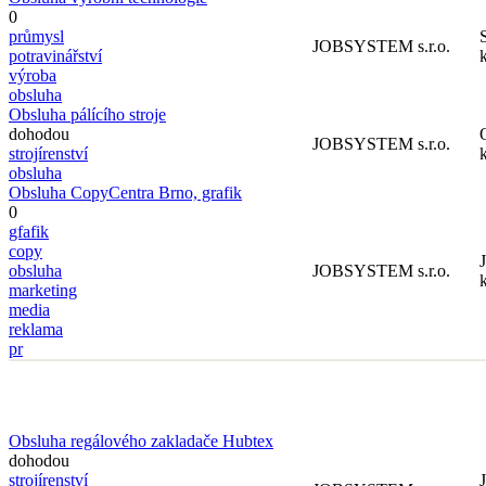
0
průmysl
JOBSYSTEM s.r.o.
potravinářství
k
výroba
obsluha
Obsluha pálícího stroje
dohodou
JOBSYSTEM s.r.o.
strojírenství
k
obsluha
Obsluha CopyCentra Brno, grafik
0
gfafik
copy
obsluha
JOBSYSTEM s.r.o.
k
marketing
media
reklama
pr
Obsluha regálového zakladače Hubtex
dohodou
strojírenství