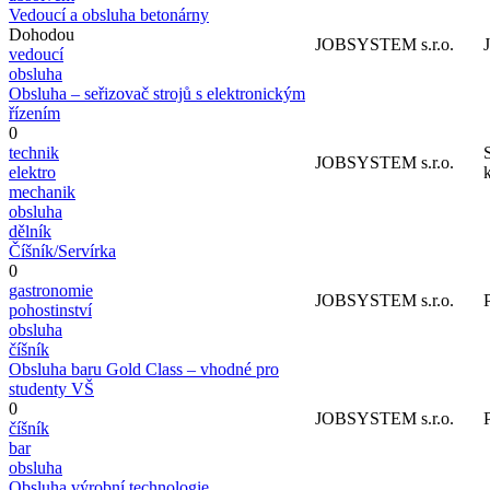
Vedoucí a obsluha betonárny
Dohodou
JOBSYSTEM s.r.o.
vedoucí
obsluha
Obsluha – seřizovač strojů s elektronickým
řízením
0
technik
JOBSYSTEM s.r.o.
elektro
k
mechanik
obsluha
dělník
Číšník/Servírka
0
gastronomie
JOBSYSTEM s.r.o.
pohostinství
obsluha
číšník
Obsluha baru Gold Class – vhodné pro
studenty VŠ
0
JOBSYSTEM s.r.o.
číšník
bar
obsluha
Obsluha výrobní technologie