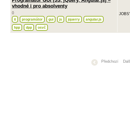
Programátor GUI (JS, jQuery, Angular.js) –
vhodné i pro absolventy
0
JOBSY
it
programátor
gui
js
jquerry
angular.js
hpp
dpp
osvč
Předchozí
Dalš