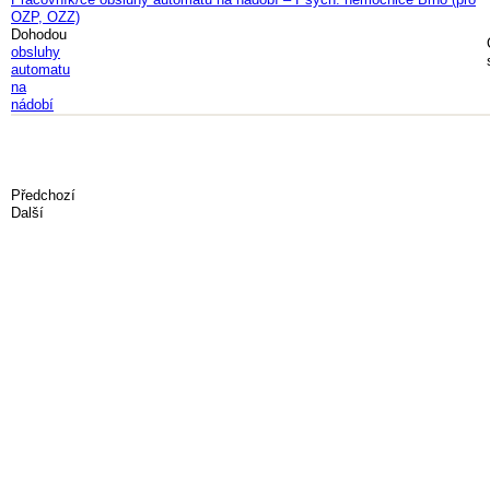
OZP, OZZ)
Dohodou
obsluhy
automatu
na
nádobí
Předchozí
Další