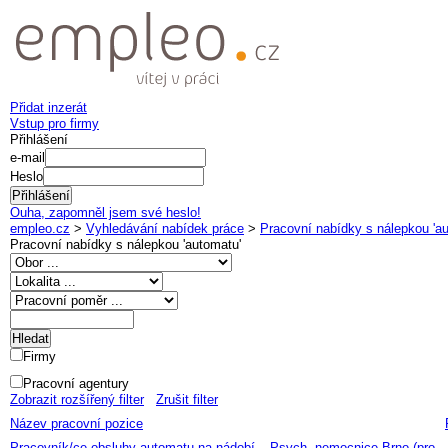
Přidat inzerát
Vstup pro firmy
Přihlášení
e-mail
Heslo
Ouha, zapomněl jsem své heslo!
empleo.cz
>
Vyhledávání nabídek práce
>
Pracovní nabídky s nálepkou 'a
Pracovní nabídky s nálepkou '
automatu
'
Firmy
Pracovní agentury
Zobrazit rozšířený filter
Zrušit filter
Název pracovní pozice
Pracovník/ce obsluhy automatu na nádobí – Psych. nemocnice Brno (pro