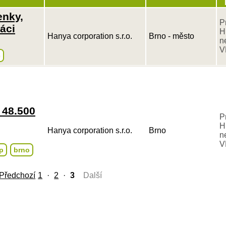
enky,
P
áci
H
Hanya corporation s.r.o.
Brno - město
n
V
č
 48.500
P
H
Hanya corporation s.r.o.
Brno
n
V
p
brno
Předchozí
1
·
2
·
3
Další