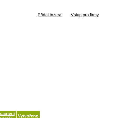
Přidat inzerát
Vstup pro firmy
racovní
Vytvořeno