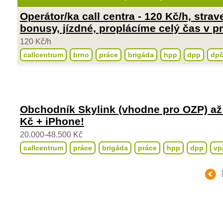
Operátor/ka call centra - 120 Kč/h, strav
bonusy, jízdné, proplácíme celý čas v pr
120 Kč/h
callcentrum
brno
práce
brigáda
hpp
dpp
dp
Obchodník Skylink (vhodne pro OZP) až
Kč + iPhone!
20.000-48.500 Kč
callcentrum
práce
brigáda
práce
hpp
dpp
vp