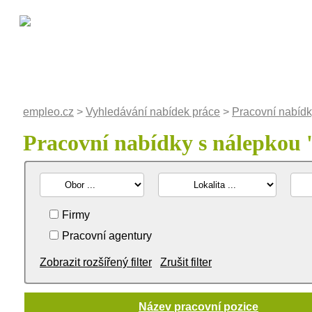
empleo.cz
>
Vyhledávání nabídek práce
>
Pracovní nabídk
Pracovní nabídky s nálepkou 
Firmy
Pracovní agentury
Zobrazit rozšířený filter
Zrušit filter
Název pracovní pozice