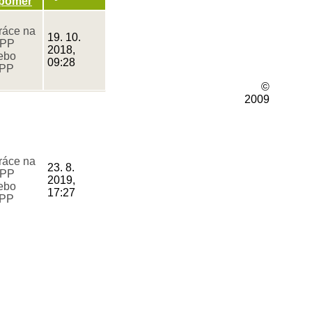
poměr
ráce na
19. 10.
PP
2018,
ebo
09:28
PP
©
2009
ráce na
23. 8.
PP
2019,
ebo
17:27
PP