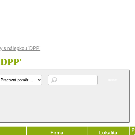
y s nálepkou 'DPP'
'
DPP
'
P
Firma
Lokalita