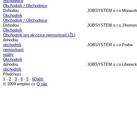
obchodnice
Obchodník / Obchodnice
Dohodou
JOBSYSTEM s.r.o.
Moravsk
Obchodník
Obchodník / Obchodnice
Dohodou
JOBSYSTEM s.r.o.
Jihomor
Obchodník
Obchodník pro akvizice nemovitostí (ŽL)
dohodou
obchodník
JOBSYSTEM s.r.o.
Praha
nemovitosti
reality
Obchodník
dohodou
JOBSYSTEM s.r.o.
Libereck
obchodník
Předchozí
1
·
2
·
3
·
4
·
5
·
6
Další
© 2009 empleo.cz
O nás