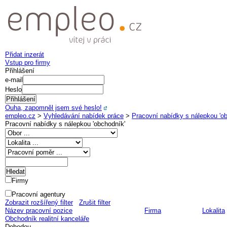
Přidat inzerát
Vstup pro firmy
Přihlášení
e-mail
Heslo
Ouha, zapomněl jsem své heslo!
empleo.cz
>
Vyhledávání nabídek práce
>
Pracovní nabídky s nálepkou 'o
Pracovní nabídky s nálepkou '
obchodník
'
Firmy
Pracovní agentury
Zobrazit rozšířený filter
Zrušit filter
Název pracovní pozice
Firma
Lokalita
Obchodník realitní kanceláře
Dohodou