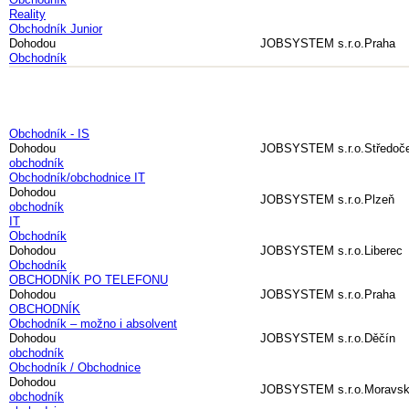
Reality
Obchodník Junior
Dohodou
JOBSYSTEM s.r.o.
Praha
Obchodník
Obchodník - IS
Dohodou
JOBSYSTEM s.r.o.
Středoče
obchodník
Obchodník/obchodnice IT
Dohodou
JOBSYSTEM s.r.o.
Plzeň
obchodník
IT
Obchodník
Dohodou
JOBSYSTEM s.r.o.
Liberec
Obchodník
OBCHODNÍK PO TELEFONU
Dohodou
JOBSYSTEM s.r.o.
Praha
OBCHODNÍK
Obchodník – možno i absolvent
Dohodou
JOBSYSTEM s.r.o.
Děčín
obchodník
Obchodník / Obchodnice
Dohodou
JOBSYSTEM s.r.o.
Moravsk
obchodník