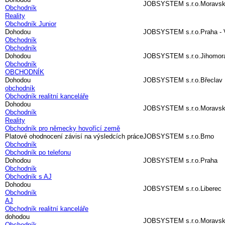
JOBSYSTEM s.r.o.
Moravsk
Obchodník
Reality
Obchodník Junior
Dohodou
JOBSYSTEM s.r.o.
Praha -
Obchodník
Obchodník
Dohodou
JOBSYSTEM s.r.o.
Jihomor
Obchodník
OBCHODNÍK
Dohodou
JOBSYSTEM s.r.o.
Břeclav
obchodník
Obchodník realitní kanceláře
Dohodou
JOBSYSTEM s.r.o.
Moravsk
Obchodník
Reality
Obchodník pro německy hovořící země
Platové ohodnocení závisí na výsledcích práce
JOBSYSTEM s.r.o.
Brno
Obchodník
Obchodník po telefonu
Dohodou
JOBSYSTEM s.r.o.
Praha
Obchodník
Obchodník s AJ
Dohodou
JOBSYSTEM s.r.o.
Liberec
Obchodník
AJ
Obchodník realitní kanceláře
dohodou
JOBSYSTEM s.r.o.
Moravsk
Obchodník