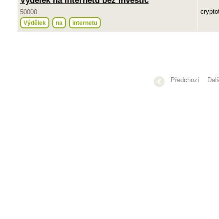
Výdělek na internetu bez investic
crypto
50000
Výdělek
na
internetu
Předchozí
Dalš